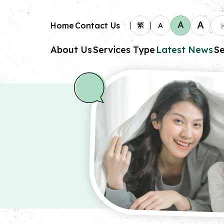
A
A
Home
Contact Us
繁
A
About Us
Services Type
Latest News
Se