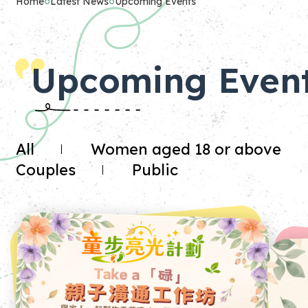
Home
Latest News
Upcoming Events
Upcoming Even
All
Women aged 18 or above
Couples
Public