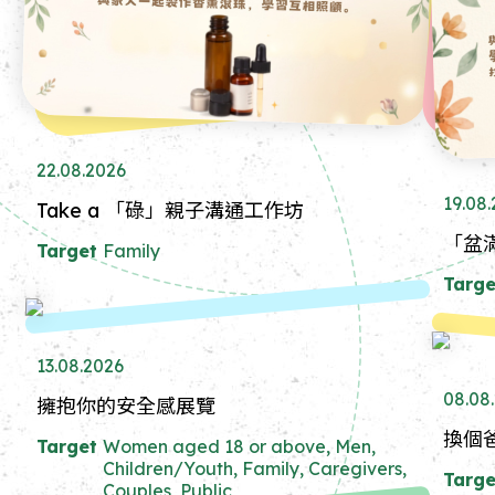
22.08.2026
19.08
Take a 「碌」親子溝通工作坊
「盆
Target
Family
Targe
13.08.2026
08.08
擁抱你的安全感展覽
換個
Target
Women aged 18 or above, Men,
Children/Youth, Family, Caregivers,
Targe
Couples, Public