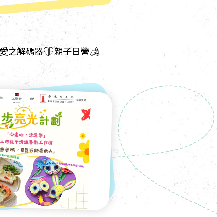
愛之解碼器❤️親子日營🏕️