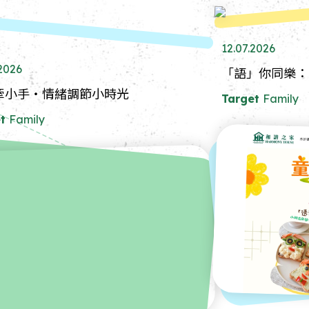
12.07.2026
.2026
「語」你同樂：
牽小手・情緒調節小時光
Target
Family
t
Family