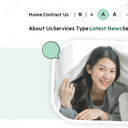
A
A
Home
Contact Us
繁
A
About Us
Services Type
Latest News
Se