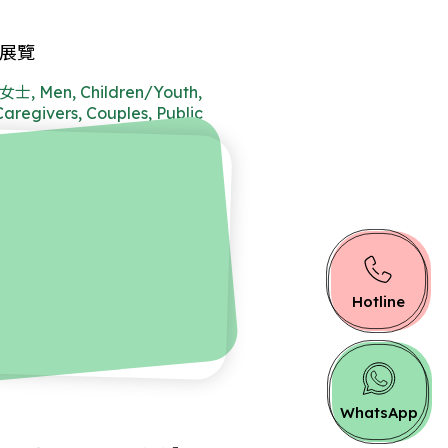
展覽
, Men, Children/Youth,
Caregivers, Couples, Public
Hotline
WhatsApp