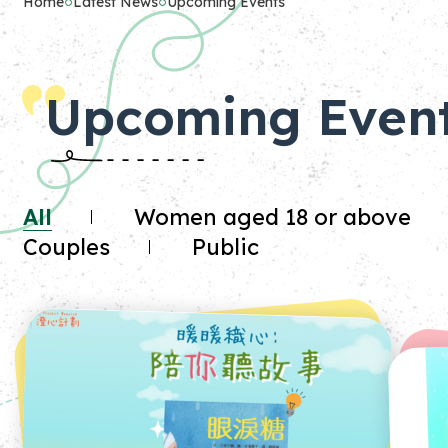
Home
Latest News
Upcoming Events
Upcoming Even
All
Women aged 18 or above
Couples
Public