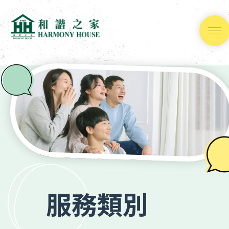
跳
到
內
容
(按
輸
入
鍵)
服務類別