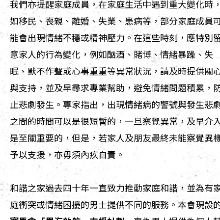
我們亦提醒家庭成員，在家庭生活中遇到重大變化時
如移民、喪親、離婚、失業、患病等，部分家庭成員
能會出現情緒不穩或精神壓力。在這些時刻，應特別
意家人的行為變化，例如酗酒、賭博、情緒暴躁、失
眠、默不作聲或心事重重等異常狀況，請及時提供關
與支持，並及早尋求專業幫助，避免情緒問題積累，
止悲劇發生。專家指出，出現情緒病的警號與發生悲
之間的時間可以是很短暫的，一旦察覺異常，及早介
是至關重要的，但是，若家人及朋友最終未能察覺異
予以支援，亦毋須內疚自責。
和諧之家過去四十年一直致力推動家庭和諧，並為有
庭衝突或情緒困擾的男士提供不同的服務。本會現設