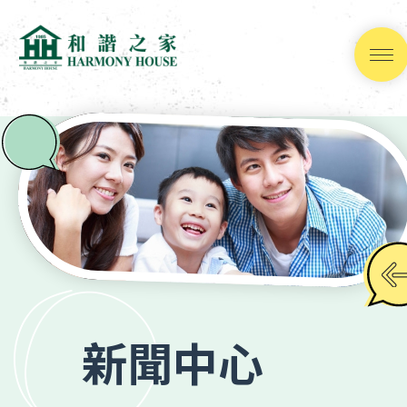
跳
到
內
容
(按
輸
入
鍵)
新聞中心