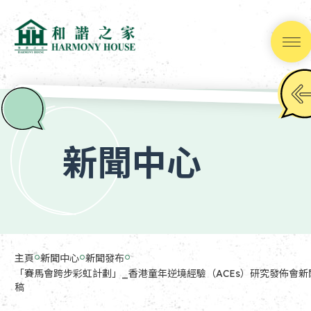
跳
到
內
容
新聞中心
(按
輸
入
鍵)
主頁
新聞中心
新聞發布
「賽馬會跨步彩虹計劃」_香港童年逆境經驗（ACEs）研究發佈會新
稿