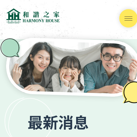
跳
到
內
容
(按
輸
入
鍵)
最新消息