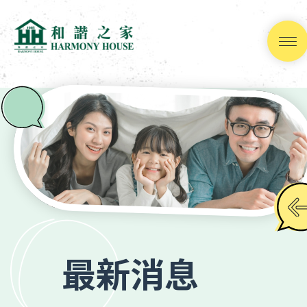
跳
到
內
容
(按
輸
入
鍵)
最新消息