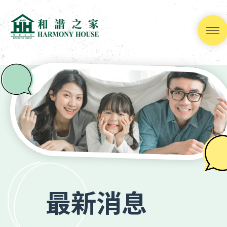
跳
到
內
容
(按
輸
入
鍵)
最新消息